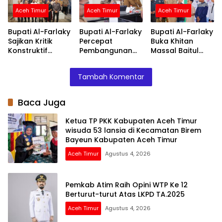
Kabupaten Aceh
Aceh Timur
Aceh Timur
Aceh Timur
Timur
Bupati Al-Farlaky
Bupati Al-Farlaky
Bupati Al-Farlaky
Sajikan Kritik
Percepat
Buka Khitan
Konstruktif
Pembangunan
Massal Baitul
Sebagai Evaluasi
Huntap Serba
Mal, 118 Anak
Kinerja
Jadi
Terima Layanan
Tambah Komentar
Pemerintah
dan Santunan
Daerah
Baca Juga
Ketua TP PKK Kabupaten Aceh Timur
wisuda 53 lansia di Kecamatan Birem
Bayeun Kabupaten Aceh Timur
Aceh Timur
Agustus 4, 2026
Pemkab Atim Raih Opini WTP Ke 12
Berturut-turut Atas LKPD TA.2025
Aceh Timur
Agustus 4, 2026