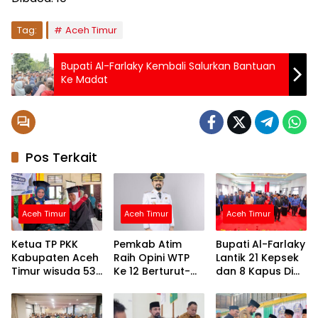
Tag:
Aceh Timur
Bupati Al-Farlaky Kembali Salurkan Bantuan
Ke Madat
Pos Terkait
Aceh Timur
Aceh Timur
Aceh Timur
Ketua TP PKK
Pemkab Atim
Bupati Al-Farlaky
Kabupaten Aceh
Raih Opini WTP
Lantik 21 Kepsek
Timur wisuda 53
Ke 12 Berturut-
dan 8 Kapus Di
lansia di
turut Atas LKPD
Lingkungan
Kecamatan
TA.2025
Pemkab Atim
Birem Bayeun