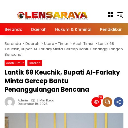
Langsung ke konten
Beranda
Daerah
Hukum & Kriminal
Pendidikan
Beranda
Daerah
Utara - Timur
Aceh Timur
Lantik 68
Keuchik, Bupati Al-Farlaky Minta Gercep Bantu Penanggulangan
Bencana
Aceh Timur
Daerah
Lantik 68 Keuchik, Bupati Al-Farlaky
Minta Gercep Bantu
Penanggulangan Bencana
10
Admin
2 Min Baca
Desember 19, 2025