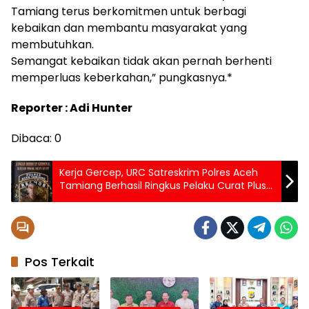
Tamiang terus berkomitmen untuk berbagi
kebaikan dan membantu masyarakat yang
membutuhkan.
Semangat kebaikan tidak akan pernah berhenti
memperluas keberkahan,” pungkasnya.*
Reporter : Adi Hunter
Dibaca:
0
Kerja Gercep, URC Satreskrim Polres Aceh
Tamiang Berhasil Ringkus Pelaku Curat Plus
Penadah Kurang Dari Sehari
Pos Terkait