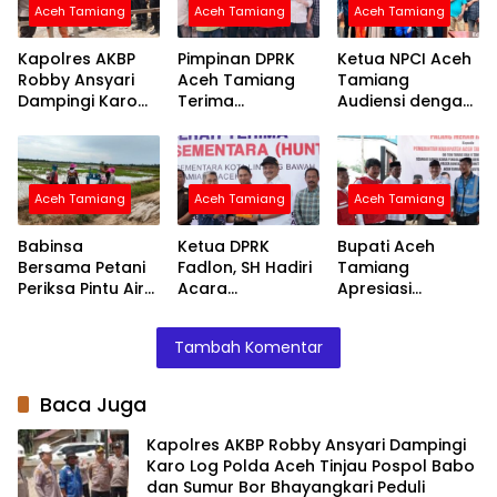
Aceh Tamiang
Aceh Tamiang
Aceh Tamiang
Kapolres AKBP
Pimpinan DPRK
Ketua NPCI Aceh
Robby Ansyari
Aceh Tamiang
Tamiang
Dampingi Karo
Terima
Audiensi dengan
Log Polda Aceh
Silaturahmi
Kapolres Bahas
Tinjau Pospol
Kapolres AKBP
Fasilitas Atlet
Babo dan Sumur
Robby Ansyari
Disabilitas untuk
Bor Bhayangkari
Ini
Aceh Tamiang
Aceh Tamiang
Aceh Tamiang
Peduli
Babinsa
Ketua DPRK
Bupati Aceh
Bersama Petani
Fadlon, SH Hadiri
Tamiang
Periksa Pintu Air
Acara
Apresiasi
Demi Terpenuhi
Penyerahan
Bantuan PMI
Air ke Sawah
Huntara dari
untuk
Tambah Komentar
Mercy Malaysia
Percepatan
Pemulihan
Layanan Air
Baca Juga
Bersih
Kapolres AKBP Robby Ansyari Dampingi
Karo Log Polda Aceh Tinjau Pospol Babo
dan Sumur Bor Bhayangkari Peduli