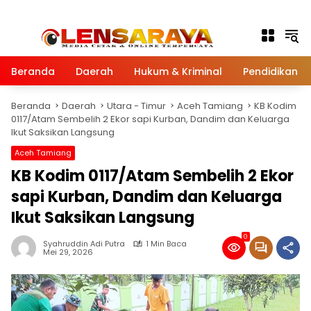
Langsung ke konten
Beranda
Daerah
Hukum & Kriminal
Pendidikan
Beranda
Daerah
Utara - Timur
Aceh Tamiang
KB Kodim
0117/Atam Sembelih 2 Ekor sapi Kurban, Dandim dan Keluarga
Ikut Saksikan Langsung
Aceh Tamiang
KB Kodim 0117/Atam Sembelih 2 Ekor
sapi Kurban, Dandim dan Keluarga
Ikut Saksikan Langsung
0
Syahruddin Adi Putra
1 Min Baca
Mei 29, 2026