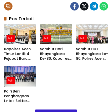
Pos Terkait
Polri
Polri
Polri
Kapolres Aceh
Sambut Hari
Sambut HUT
Timur Lantik 4
Bhayangkara
Bhayangkara ke-
Pejabat Baru,
Ke-80, Kapolres
80, Polres Aceh
Minta Jaga
Aceh Timur
Timur Gelar
Profesionalisme
Resmi Buka
Operasi Bibir
Turnamen Mini
Sumbing Gratis
Soccer Cup I
Untuk 30 Pasien
Polri
2026
Polri Beri
Penghargaan
Lintas Sektor
Atas Suksesnya
Operasi Ketupat