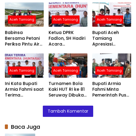
Aceh Tamiang
Aceh Tamiang
Aceh Tamiang
Babinsa
Ketua DPRK
Bupati Aceh
Bersama Petani
Fadlon, SH Hadiri
Tamiang
Periksa Pintu Air
Acara
Apresiasi
Demi Terpenuhi
Penyerahan
Bantuan PMI
Air ke Sawah
Huntara dari
untuk
Mercy Malaysia
Percepatan
Pemulihan
Aceh Tamiang
Aceh Tamiang
Aceh Tamiang
Layanan Air
Bersih
Ini Kata Bupati
Turnamen Bola
Bupati Armia
Armia Fahmi saat
Kaki HUT RI ke 81
Fahmi Minta
Terima
Seruway Dibuka
Pemerintah Pusat
Penyerahan
Bupati Armia
Segera
Huntara dari
Fahmi
Normalisasi
Tambah Komentar
Mercy Malaysia
Sungai Tamiang,
Cegah Banjir
Terjadi Lagi
Baca Juga