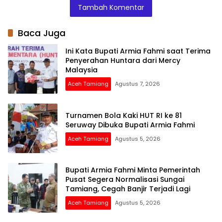
Tambah Komentar
Untuk
Pendidikan di
dari Kapolri
Masyarakat
Wilayah Pelosok
Baca Juga
Ini Kata Bupati Armia Fahmi saat Terima
Penyerahan Huntara dari Mercy
Malaysia
Aceh Tamiang
Agustus 7, 2026
Turnamen Bola Kaki HUT RI ke 81
Seruway Dibuka Bupati Armia Fahmi
Aceh Tamiang
Agustus 5, 2026
Bupati Armia Fahmi Minta Pemerintah
Pusat Segera Normalisasi Sungai
Tamiang, Cegah Banjir Terjadi Lagi
Aceh Tamiang
Agustus 5, 2026