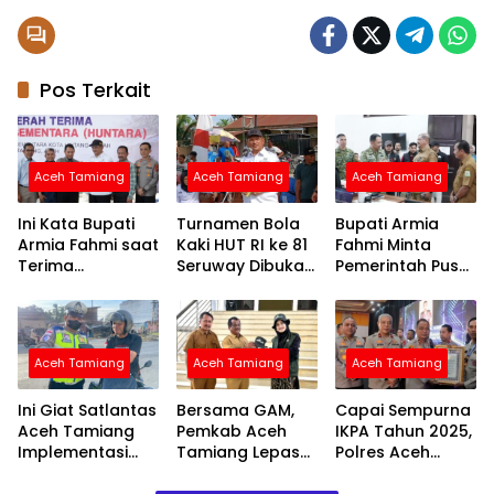
Pos Terkait
Aceh Tamiang
Aceh Tamiang
Aceh Tamiang
Ini Kata Bupati
Turnamen Bola
Bupati Armia
Armia Fahmi saat
Kaki HUT RI ke 81
Fahmi Minta
Terima
Seruway Dibuka
Pemerintah Pusat
Penyerahan
Bupati Armia
Segera
Huntara dari
Fahmi
Normalisasi
Mercy Malaysia
Sungai Tamiang,
Cegah Banjir
Aceh Tamiang
Aceh Tamiang
Aceh Tamiang
Terjadi Lagi
Ini Giat Satlantas
Bersama GAM,
Capai Sempurna
Aceh Tamiang
Pemkab Aceh
IKPA Tahun 2025,
Implementasi
Tamiang Lepas
Polres Aceh
Program
Relawan Siap
Tamiang Raih
Polantas Aceh
Benahi
Penghargaan