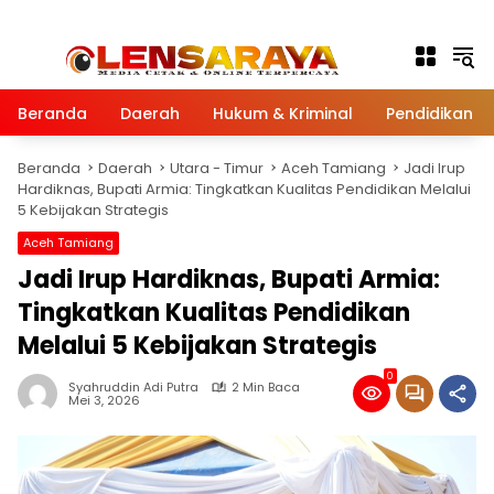
Langsung ke konten
Beranda
Daerah
Hukum & Kriminal
Pendidikan
Beranda
Daerah
Utara - Timur
Aceh Tamiang
Jadi Irup
Hardiknas, Bupati Armia: Tingkatkan Kualitas Pendidikan Melalui
5 Kebijakan Strategis
Aceh Tamiang
Jadi Irup Hardiknas, Bupati Armia:
Tingkatkan Kualitas Pendidikan
Melalui 5 Kebijakan Strategis
0
Syahruddin Adi Putra
2 Min Baca
Mei 3, 2026