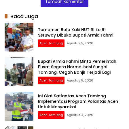
Tambah Komentar
Pendidikan di
dari Kapolri
Bersama Kawal
Wilayah Pelosok
Pembangunan
Baca Juga
Turnamen Bola Kaki HUT RI ke 81
Seruway Dibuka Bupati Armia Fahmi
Aceh Tamiang
Agustus 5, 2026
Bupati Armia Fahmi Minta Pemerintah
Pusat Segera Normalisasi Sungai
Tamiang, Cegah Banjir Terjadi Lagi
Aceh Tamiang
Agustus 5, 2026
Ini Giat Satlantas Aceh Tamiang
Implementasi Program Polantas Aceh
Untuk Masyarakat
Aceh Tamiang
Agustus 4, 2026