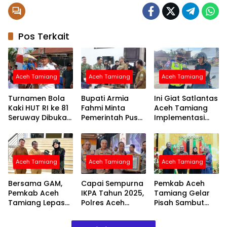
Pos Terkait
Aceh Tamiang
Aceh Tamiang
Aceh Tamiang
Turnamen Bola
Bupati Armia
Ini Giat Satlantas
Kaki HUT RI ke 81
Fahmi Minta
Aceh Tamiang
Seruway Dibuka
Pemerintah Pusat
Implementasi
Bupati Armia
Segera
Program
Fahmi
Normalisasi
Polantas Aceh
Sungai Tamiang,
Untuk
Cegah Banjir
Masyarakat
Aceh Tamiang
Aceh Tamiang
Aceh Tamiang
Terjadi Lagi
Bersama GAM,
Capai Sempurna
Pemkab Aceh
Pemkab Aceh
IKPA Tahun 2025,
Tamiang Gelar
Tamiang Lepas
Polres Aceh
Pisah Sambut
Relawan Siap
Tamiang Raih
Kapolres, Bupati
Benahi
Penghargaan
Armia: Mari