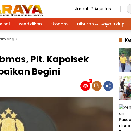
Jumat, 7 Agustus
2026
minal
Pendidikan
Ekonomi
Hiburan & Gaya Hidup
Tamiang
K
mas, Plt. Kapolsek
aikan Begini
0