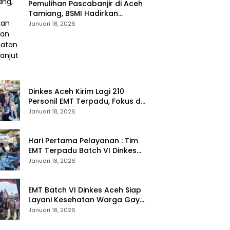
Pemulihan Pascabanjir di Aceh
Tamiang, BSMI Hadirkan
Layanan Kesehatan
Januari 18, 2026
Berkelanjutan
Dinkes Aceh Kirim Lagi 210
Personil EMT Terpadu, Fokus di
Tujuh Kabupaten
Januari 18, 2026
Hari Pertama Pelayanan : Tim
EMT Terpadu Batch VI Dinkes
Aceh Jangkau Wilayah
Januari 18, 2026
Terpencil dan Pengungsian
EMT Batch VI Dinkes Aceh Siap
Layani Kesehatan Warga Gayo
Lues, Ini Lokasi Yang Akan
Januari 18, 2026
Dikunjungi