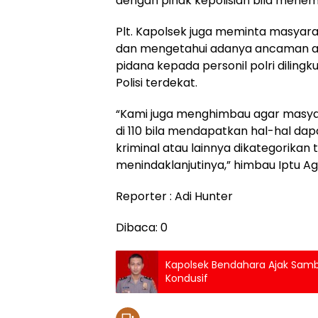
dengan pihak kepolisian bila men
Plt. Kapolsek juga meminta masyar
dan mengetahui adanya ancaman at
pidana kepada personil polri diling
Polisi terdekat.
“Kami juga menghimbau agar masyar
di 110 bila mendapatkan hal-hal d
kriminal atau lainnya dikategorikan
menindaklanjutinya,” himbau Iptu Ag
Reporter : Adi Hunter
Dibaca:
0
Kapolsek Bendahara Ajak Sam
Kondusif