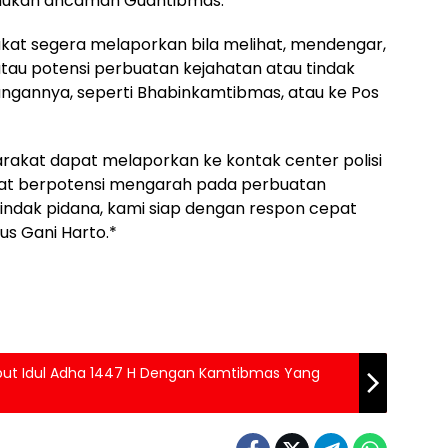
emukan ancaman Guantibmas.
akat segera melaporkan bila melihat, mendengar,
au potensi perbuatan kejahatan atau tindak
kungannya, seperti Bhabinkamtibmas, atau ke Pos
akat dapat melaporkan ke kontak center polisi
apat berpotensi mengarah pada perbuatan
 tindak pidana, kami siap dengan respon cepat
us Gani Harto.*
but Idul Adha 1447 H Dengan Kamtibmas Yang