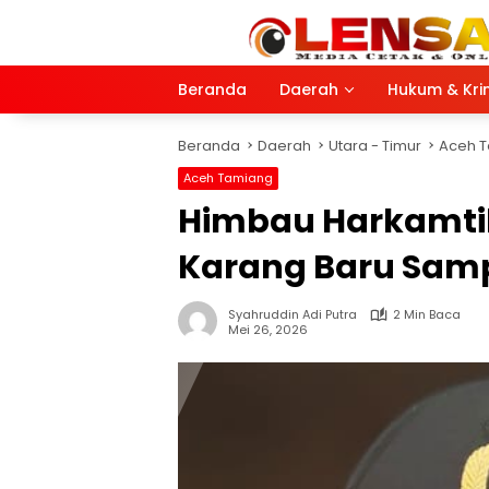
Langsung
ke
konten
Beranda
Daerah
Hukum & Kri
Beranda
Daerah
Utara - Timur
Aceh 
Aceh Tamiang
Himbau Harkamtib
Karang Baru Samp
Syahruddin Adi Putra
2 Min Baca
Mei 26, 2026