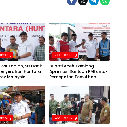
Tamiang
Aceh Tamiang
PRK Fadlon, SH Hadiri
Bupati Aceh Tamiang
Penyerahan Huntara
Apresiasi Bantuan PMI untuk
rcy Malaysia
Percepatan Pemulihan
Layanan Air Bersih
Tamiang
Aceh Tamiang