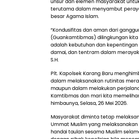
unsur dan elemen masyarakat unt
terutama dalam menyambut perayaan 
besar Agama Islam.
“Kondusifitas dan aman dari gangg
(Guankamtibmas) dilingkungan kit
adalah kebutuhan dan kepentingan 
damai, dan tentram dalam merayakan 
S.H.
Plt. Kapolsek Karang Baru menghim
dalam melaksanakan rutinitas meraya
maupun dalam melakukan perjalana
Kamtibmas dan mari kita memeliha
himbaunya, Selasa, 26 Mei 2026.
Masyarakat diminta tetap melaksana
Ummat Muslim yang melaksanakan i
handai taulan sesama Muslim selama