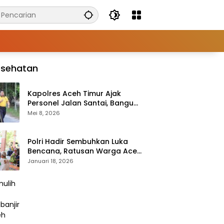
esehatan
Kapolres Aceh Timur Ajak
Personel Jalan Santai, Bangun
Semangat Sehat dan Solid
Mei 8, 2026
Polri Hadir Sembuhkan Luka
Bencana, Ratusan Warga Aceh
Tengah Terlayani Bakti
Januari 18, 2026
Kesehatan