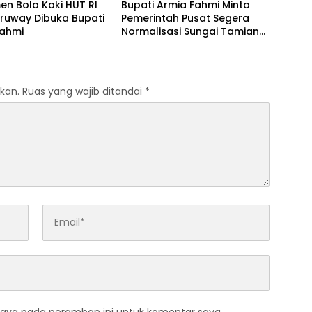
n Bola Kaki HUT RI
Bupati Armia Fahmi Minta
eruway Dibuka Bupati
Pemerintah Pusat Segera
Fahmi
Normalisasi Sungai Tamiang,
Cegah Banjir Terjadi Lagi
kan.
Ruas yang wajib ditandai
*
saya pada peramban ini untuk komentar saya