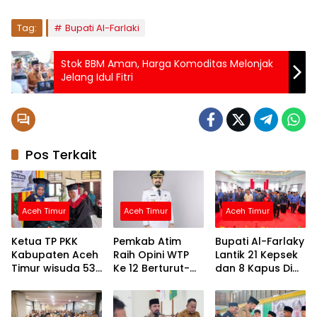
Tag:
Bupati Al-Farlaki
Stok BBM Aman, Harga Komoditas Melonjak
Jelang Idul Fitri
Pos Terkait
Aceh Timur
Aceh Timur
Aceh Timur
Ketua TP PKK
Pemkab Atim
Bupati Al-Farlaky
Kabupaten Aceh
Raih Opini WTP
Lantik 21 Kepsek
Timur wisuda 53
Ke 12 Berturut-
dan 8 Kapus Di
lansia di
turut Atas LKPD
Lingkungan
Kecamatan
TA.2025
Pemkab Atim
Birem Bayeun