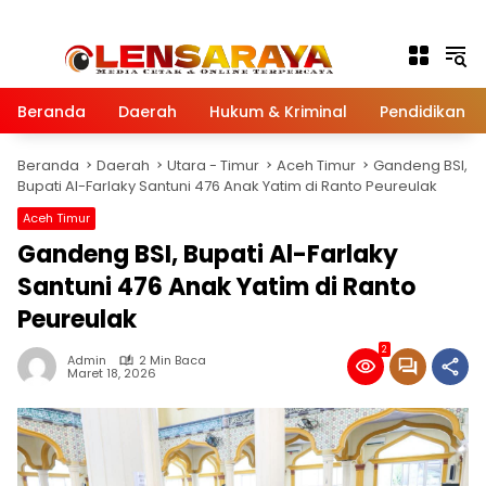
Langsung ke konten
Beranda
Daerah
Hukum & Kriminal
Pendidikan
Beranda
Daerah
Utara - Timur
Aceh Timur
Gandeng BSI,
Bupati Al-Farlaky Santuni 476 Anak Yatim di Ranto Peureulak
Aceh Timur
Gandeng BSI, Bupati Al-Farlaky
Santuni 476 Anak Yatim di Ranto
Peureulak
2
Admin
2 Min Baca
Maret 18, 2026