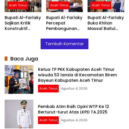
Kabupaten Aceh
Aceh Timur
Aceh Timur
Aceh Timur
Timur
Bupati Al-Farlaky
Bupati Al-Farlaky
Bupati Al-Farlaky
Sajikan Kritik
Percepat
Buka Khitan
Konstruktif
Pembangunan
Massal Baitul
Sebagai Evaluasi
Huntap Serba
Mal, 118 Anak
Kinerja
Jadi
Terima Layanan
Tambah Komentar
Pemerintah
dan Santunan
Daerah
Baca Juga
Ketua TP PKK Kabupaten Aceh Timur
wisuda 53 lansia di Kecamatan Birem
Bayeun Kabupaten Aceh Timur
Aceh Timur
Agustus 4, 2026
Pemkab Atim Raih Opini WTP Ke 12
Berturut-turut Atas LKPD TA.2025
Aceh Timur
Agustus 4, 2026