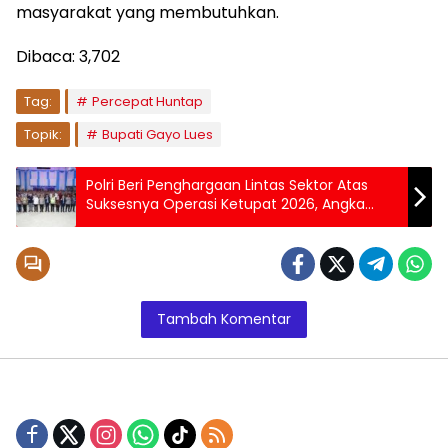
masyarakat yang membutuhkan.
Dibaca:
3,702
Tag:
Percepat Huntap
Topik:
Bupati Gayo Lues
Polri Beri Penghargaan Lintas Sektor Atas
Suksesnya Operasi Ketupat 2026, Angka
Kematian Mudik Turun 30%
Tambah Komentar