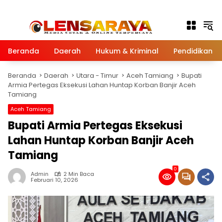
Langsung ke konten
Beranda
Daerah
Hukum & Kriminal
Pendidikan
Beranda
Daerah
Utara - Timur
Aceh Tamiang
Bupati
Armia Pertegas Eksekusi Lahan Huntap Korban Banjir Aceh
Tamiang
Aceh Tamiang
Bupati Armia Pertegas Eksekusi
Lahan Huntap Korban Banjir Aceh
Tamiang
0
Admin
2 Min Baca
Februari 10, 2026