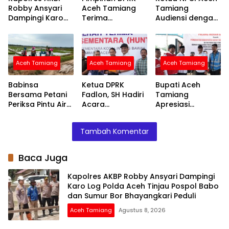
Robby Ansyari
Aceh Tamiang
Tamiang
Dampingi Karo
Terima
Audiensi dengan
Log Polda Aceh
Silaturahmi
Kapolres Bahas
Tinjau Pospol
Kapolres AKBP
Fasilitas Atlet
Babo dan Sumur
Robby Ansyari
Disabilitas untuk
Bor Bhayangkari
Ini
Aceh Tamiang
Aceh Tamiang
Aceh Tamiang
Peduli
Babinsa
Ketua DPRK
Bupati Aceh
Bersama Petani
Fadlon, SH Hadiri
Tamiang
Periksa Pintu Air
Acara
Apresiasi
Demi Terpenuhi
Penyerahan
Bantuan PMI
Air ke Sawah
Huntara dari
untuk
Tambah Komentar
Mercy Malaysia
Percepatan
Pemulihan
Layanan Air
Baca Juga
Bersih
Kapolres AKBP Robby Ansyari Dampingi
Karo Log Polda Aceh Tinjau Pospol Babo
dan Sumur Bor Bhayangkari Peduli
Aceh Tamiang
Agustus 8, 2026