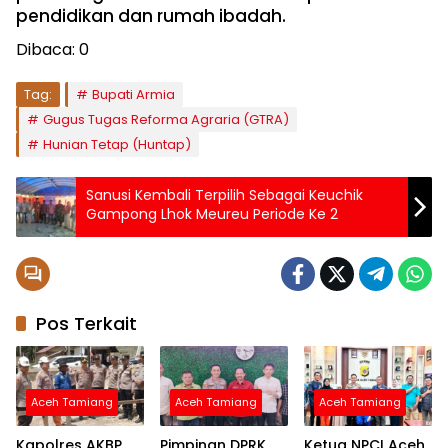
pendidikan dan rumah ibadah.
Dibaca:
0
Tag:
Bupati Armia
Gugus Tugas Reforma Agraria (GTRA)
Hunian Tetap (Huntap)
Sanusi Kembali Terpilih Sebagai Keuchik
Gampong Lhok Meureu Periode Ke 2
Pos Terkait
Aceh Tamiang
Aceh Tamiang
Aceh Tamiang
Kapolres AKBP
Pimpinan DPRK
Ketua NPCI Aceh