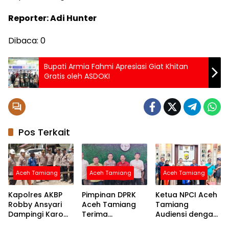
Reporter: Adi Hunter
Dibaca:
0
Bupati Armia Fahmi Apresiasi Giat Khitan
Gratis oleh ASDOKI
Pos Terkait
Aceh Tamiang
Aceh Tamiang
Aceh Tamiang
Kapolres AKBP
Pimpinan DPRK
Ketua NPCI Aceh
Robby Ansyari
Aceh Tamiang
Tamiang
Dampingi Karo
Terima
Audiensi dengan
Log Polda Aceh
Silaturahmi
Kapolres Bahas