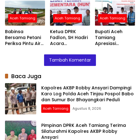
Tinjau Pospol
Kapolres AKBP
Fasilitas Atlet
Babo dan Sumur
Robby Ansyari
Disabilitas untuk
Bor Bhayangkari
Ini
Aceh Tamiang
Aceh Tamiang
Aceh Tamiang
Peduli
Babinsa
Ketua DPRK
Bupati Aceh
Bersama Petani
Fadlon, SH Hadiri
Tamiang
Periksa Pintu Air
Acara
Apresiasi
Demi Terpenuhi
Penyerahan
Bantuan PMI
Air ke Sawah
Huntara dari
untuk
Tambah Komentar
Mercy Malaysia
Percepatan
Pemulihan
Layanan Air
Baca Juga
Bersih
Kapolres AKBP Robby Ansyari Dampingi
Karo Log Polda Aceh Tinjau Pospol Babo
dan Sumur Bor Bhayangkari Peduli
Aceh Tamiang
Agustus 8, 2026
Pimpinan DPRK Aceh Tamiang Terima
Silaturahmi Kapolres AKBP Robby
Ansyari