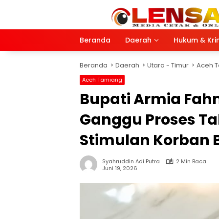
Langsung
ke
konten
Beranda
Daerah
Hukum & Kri
Beranda
Daerah
Utara - Timur
Aceh 
Aceh Tamiang
Bupati Armia Fah
Ganggu Proses T
Stimulan Korban
Syahruddin Adi Putra
2 Min Baca
Juni 19, 2026