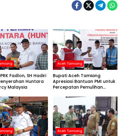
Tamiang
Aceh Tamiang
PRK Fadlon, SH Hadiri
Bupati Aceh Tamiang
Penyerahan Huntara
Apresiasi Bantuan PMI untuk
rcy Malaysia
Percepatan Pemulihan
Layanan Air Bersih
Tamiang
Aceh Tamiang