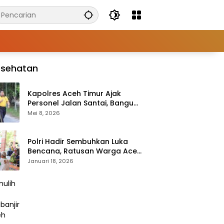
esehatan
Kapolres Aceh Timur Ajak
Personel Jalan Santai, Bangun
Semangat Sehat dan Solid
Mei 8, 2026
Polri Hadir Sembuhkan Luka
Bencana, Ratusan Warga Aceh
Tengah Terlayani Bakti
Januari 18, 2026
Kesehatan