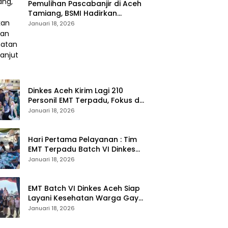
Pemulihan Pascabanjir di Aceh
Tamiang, BSMI Hadirkan
Layanan Kesehatan
Januari 18, 2026
Berkelanjutan
Dinkes Aceh Kirim Lagi 210
Personil EMT Terpadu, Fokus di
Tujuh Kabupaten
Januari 18, 2026
Hari Pertama Pelayanan : Tim
EMT Terpadu Batch VI Dinkes
Aceh Jangkau Wilayah
Januari 18, 2026
Terpencil dan Pengungsian
EMT Batch VI Dinkes Aceh Siap
Layani Kesehatan Warga Gayo
Lues, Ini Lokasi Yang Akan
Januari 18, 2026
Dikunjungi