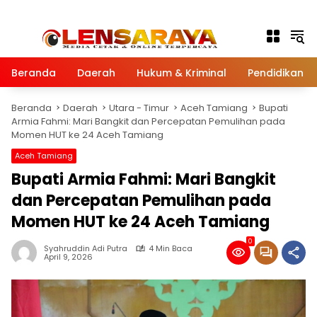
Langsung ke konten
Beranda
Daerah
Hukum & Kriminal
Pendidikan
Beranda
Daerah
Utara - Timur
Aceh Tamiang
Bupati
Armia Fahmi: Mari Bangkit dan Percepatan Pemulihan pada
Momen HUT ke 24 Aceh Tamiang
Aceh Tamiang
Bupati Armia Fahmi: Mari Bangkit
dan Percepatan Pemulihan pada
Momen HUT ke 24 Aceh Tamiang
0
Syahruddin Adi Putra
4 Min Baca
April 9, 2026