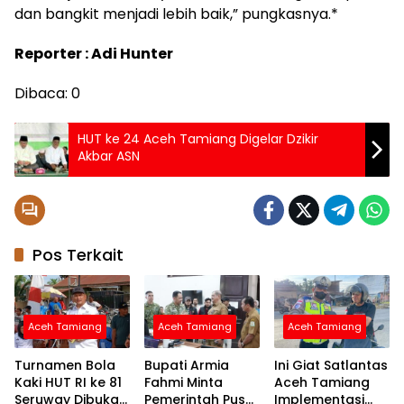
dan bangkit menjadi lebih baik,” pungkasnya.*
Reporter : Adi Hunter
Dibaca:
0
HUT ke 24 Aceh Tamiang Digelar Dzikir
Akbar ASN
Pos Terkait
Aceh Tamiang
Aceh Tamiang
Aceh Tamiang
Turnamen Bola
Bupati Armia
Ini Giat Satlantas
Kaki HUT RI ke 81
Fahmi Minta
Aceh Tamiang
Seruway Dibuka
Pemerintah Pusat
Implementasi