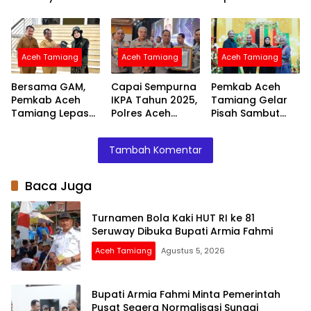
Bupati Armia
Segera
Program
Fahmi
Normalisasi
Polantas Aceh
Sungai Tamiang,
Untuk
Cegah Banjir
Masyarakat
Aceh Tamiang
Aceh Tamiang
Aceh Tamiang
Terjadi Lagi
Bersama GAM,
Capai Sempurna
Pemkab Aceh
Pemkab Aceh
IKPA Tahun 2025,
Tamiang Gelar
Tamiang Lepas
Polres Aceh
Pisah Sambut
Relawan Siap
Tamiang Raih
Kapolres, Bupati
Benahi
Penghargaan
Armia: Mari
Tambah Komentar
Pendidikan di
dari Kapolri
Bersama Kawal
Wilayah Pelosok
Pembangunan
Baca Juga
Turnamen Bola Kaki HUT RI ke 81
Seruway Dibuka Bupati Armia Fahmi
Aceh Tamiang
Agustus 5, 2026
Bupati Armia Fahmi Minta Pemerintah
Pusat Segera Normalisasi Sungai