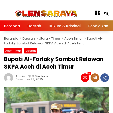
Langsung ke konten
Beranda
Daerah
Hukum & Kriminal
Pendidikan
Beranda
Daerah
Utara - Timur
Aceh Timur
Bupati Al-
Farlaky Sambut Relawan SKPA Aceh di Aceh Timur
Aceh Timur
Daerah
Bupati Al-Farlaky Sambut Relawan
SKPA Aceh di Aceh Timur
9
Admin
3 Min Baca
Desember 29, 2025