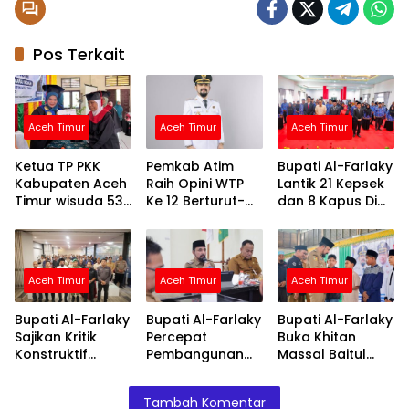
Pos Terkait
Aceh Timur
Aceh Timur
Aceh Timur
Ketua TP PKK
Pemkab Atim
Bupati Al-Farlaky
Kabupaten Aceh
Raih Opini WTP
Lantik 21 Kepsek
Timur wisuda 53
Ke 12 Berturut-
dan 8 Kapus Di
lansia di
turut Atas LKPD
Lingkungan
Kecamatan
TA.2025
Pemkab Atim
Birem Bayeun
Kabupaten Aceh
Aceh Timur
Aceh Timur
Aceh Timur
Timur
Bupati Al-Farlaky
Bupati Al-Farlaky
Bupati Al-Farlaky
Sajikan Kritik
Percepat
Buka Khitan
Konstruktif
Pembangunan
Massal Baitul
Sebagai Evaluasi
Huntap Serba
Mal, 118 Anak
Kinerja
Jadi
Terima Layanan
Tambah Komentar
Pemerintah
dan Santunan