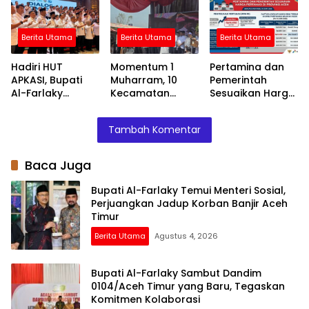
Jadup Korban
Tegaskan
Juara Lewat
Banjir Aceh Timur
Komitmen
Drama Adu
Kolaborasi
Penalti
Berita Utama
Berita Utama
Berita Utama
Hadiri HUT
Momentum 1
Pertamina dan
APKASI, Bupati
Muharram, 10
Pemerintah
Al-Farlaky
Kecamatan
Sesuaikan Harga
Dorong
Deklarasikan
Pertamax di
Kolaborasi
Daerah Otonomi
Provinsi Aceh Per
Tambah Komentar
Antar-Daerah
Baru Kabupaten
10 Juni 2026
Peureulak Raya
Baca Juga
Bupati Al-Farlaky Temui Menteri Sosial,
Perjuangkan Jadup Korban Banjir Aceh
Timur
Berita Utama
Agustus 4, 2026
Bupati Al-Farlaky Sambut Dandim
0104/Aceh Timur yang Baru, Tegaskan
Komitmen Kolaborasi