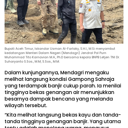
Bupati Aceh Timur, Iskandar Usman Al-Farlaky, S.H.I., M.Si menyambut
kedatangan Menteri Dalam Negeri (Mendagri) Jendral Pol Purn
Muhammad Tito Karnavian M.A., Ph.D bersama kepala BNPB Letjen TNI Dr.
Suharyanto S.Sos., M.M, S.Sos., M.M.
Dalam kunjungannya, Mendagri mengaku
melihat langsung kondisi Gampong Sahraja
yang terdampak banjir cukup parah. Ia menilai
tingginya bekas genangan air menunjukkan
besarnya dampak bencana yang melanda
wilayah tersebut.
“Kita melihat langsung bekas kayu dan tanda-
tanda tingginya genangan banjir. Yang utama