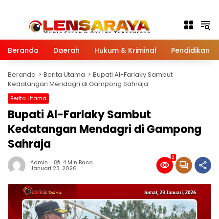
Langsung ke konten
Beranda
Daerah
Hukum & Kriminal
Pendidikan
Beranda
Berita Utama
Bupati Al-Farlaky Sambut
Kedatangan Mendagri di Gampong Sahraja
Berita Utama
Bupati Al-Farlaky Sambut
Kedatangan Mendagri di Gampong
Sahraja
2
Admin
4 Min Baca
Januari 23, 2026