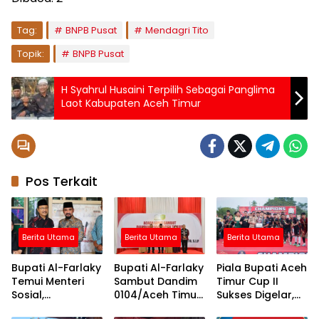
Tag:
BNPB Pusat
Mendagri Tito
Topik:
BNPB Pusat
H Syahrul Husaini Terpilih Sebagai Panglima
Laot Kabupaten Aceh Timur
Pos Terkait
Berita Utama
Berita Utama
Berita Utama
Bupati Al-Farlaky
Bupati Al-Farlaky
Piala Bupati Aceh
Temui Menteri
Sambut Dandim
Timur Cup II
Sosial,
0104/Aceh Timur
Sukses Digelar,
Perjuangkan
yang Baru,
Darul Ihsan