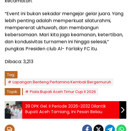
kecamatan.
“Event ini bukan sekadar mengejar gelar juara. Yang
lebih penting adalah memperkuat silaturahmi,
mempererat ukhuwah, dan membangun
kebersamaan. Mari kita jaga keamanan, ketertiban,
dan kondusivitas turnamen ini hingga selesai,”
pungkas Presiden club Al- Farlaky FC itu.
Dibaca:
3,213
Tag:
Lapangan Benteng Pertamina Kembali Bergemuruh
Topik:
Piala Bupati Aceh Timur Cup II 2026
39 DPK Gel. II Periode 2026-2032 Dilantik
Bupati Aceh Tamiang, Ini Pesan Beliau