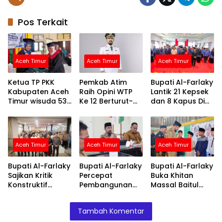
Pos Terkait
Aceh Timur
Aceh Timur
Aceh Timur
Ketua TP PKK
Pemkab Atim
Bupati Al-Farlaky
Kabupaten Aceh
Raih Opini WTP
Lantik 21 Kepsek
Timur wisuda 53
Ke 12 Berturut-
dan 8 Kapus Di
lansia di
turut Atas LKPD
Lingkungan
Kecamatan
TA.2025
Pemkab Atim
Birem Bayeun
Kabupaten Aceh
Aceh Timur
Aceh Timur
Aceh Timur
Timur
Bupati Al-Farlaky
Bupati Al-Farlaky
Bupati Al-Farlaky
Sajikan Kritik
Percepat
Buka Khitan
Konstruktif
Pembangunan
Massal Baitul
Sebagai Evaluasi
Huntap Serba
Mal, 118 Anak
Kinerja
Jadi
Terima Layanan
Tambah Komentar
Pemerintah
dan Santunan