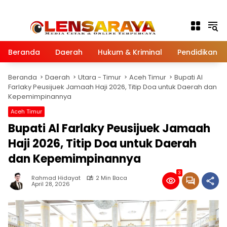
Langsung ke konten
Beranda
Daerah
Hukum & Kriminal
Pendidikan
Beranda
Daerah
Utara - Timur
Aceh Timur
Bupati Al
Farlaky Peusijuek Jamaah Haji 2026, Titip Doa untuk Daerah dan
Kepemimpinannya
Aceh Timur
Bupati Al Farlaky Peusijuek Jamaah
Haji 2026, Titip Doa untuk Daerah
dan Kepemimpinannya
3
Rahmad Hidayat
2 Min Baca
April 28, 2026