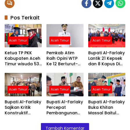
Pos Terkait
Aceh Timur
Aceh Timur
Aceh Timur
Ketua TP PKK
Pemkab Atim
Bupati Al-Farlaky
Kabupaten Aceh
Raih Opini WTP
Lantik 21 Kepsek
Timur wisuda 53
Ke 12 Berturut-
dan 8 Kapus Di
lansia di
turut Atas LKPD
Lingkungan
Kecamatan
TA.2025
Pemkab Atim
Birem Bayeun
Kabupaten Aceh
Aceh Timur
Aceh Timur
Aceh Timur
Timur
Bupati Al-Farlaky
Bupati Al-Farlaky
Bupati Al-Farlaky
Sajikan Kritik
Percepat
Buka Khitan
Konstruktif
Pembangunan
Massal Baitul
Sebagai Evaluasi
Huntap Serba
Mal, 118 Anak
Kinerja
Jadi
Terima Layanan
Tambah Komentar
Pemerintah
dan Santunan