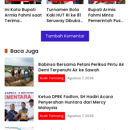
Bersih
Ini Kata Bupati
Turnamen Bola
Bupati Armia
Armia Fahmi saat
Kaki HUT RI ke 81
Fahmi Minta
Terima
Seruway Dibuka
Pemerintah Pusat
Penyerahan
Bupati Armia
Segera
Huntara dari
Fahmi
Normalisasi
Tambah Komentar
Mercy Malaysia
Sungai Tamiang,
Cegah Banjir
Terjadi Lagi
Baca Juga
Babinsa Bersama Petani Periksa Pintu Air
Demi Terpenuhi Air ke Sawah
Aceh Tamiang
Agustus 7, 2026
Ketua DPRK Fadlon, SH Hadiri Acara
Penyerahan Huntara dari Mercy
Malaysia
Aceh Tamiang
Agustus 7, 2026