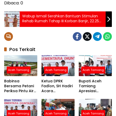
Dibaca:
0
Wabup Ismail Serahkan Bantuan Stimulan
Rehab Rumah Tahap III Korban Banjir, 22.250
KK Mulai Disalurkan
Pos Terkait
Aceh Tamiang
Aceh Tamiang
Aceh Tamiang
Babinsa
Ketua DPRK
Bupati Aceh
Bersama Petani
Fadlon, SH Hadiri
Tamiang
Periksa Pintu Air
Acara
Apresiasi
Demi Terpenuhi
Penyerahan
Bantuan PMI
Air ke Sawah
Huntara dari
untuk
Mercy Malaysia
Percepatan
Pemulihan
Aceh Tamiang
Aceh Tamiang
Aceh Tamiang
Layanan Air