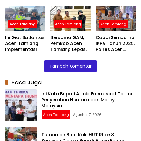
Penyerahan
Bupati Armia
Segera
Huntara dari
Fahmi
Normalisasi
Mercy Malaysia
Sungai Tamiang,
Cegah Banjir
Aceh Tamiang
Aceh Tamiang
Aceh Tamiang
Terjadi Lagi
Ini Giat Satlantas
Bersama GAM,
Capai Sempurna
Aceh Tamiang
Pemkab Aceh
IKPA Tahun 2025,
Implementasi
Tamiang Lepas
Polres Aceh
Program
Relawan Siap
Tamiang Raih
Polantas Aceh
Benahi
Penghargaan
Tambah Komentar
Untuk
Pendidikan di
dari Kapolri
Masyarakat
Wilayah Pelosok
Baca Juga
Ini Kata Bupati Armia Fahmi saat Terima
Penyerahan Huntara dari Mercy
Malaysia
Aceh Tamiang
Agustus 7, 2026
Turnamen Bola Kaki HUT RI ke 81
Seruway Dibuka Bupati Armia Fahmi