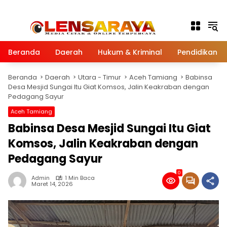
Langsung ke konten
Beranda
Daerah
Hukum & Kriminal
Pendidikan
Beranda
Daerah
Utara - Timur
Aceh Tamiang
Babinsa
Desa Mesjid Sungai Itu Giat Komsos, Jalin Keakraban dengan
Pedagang Sayur
Aceh Tamiang
Babinsa Desa Mesjid Sungai Itu Giat
Komsos, Jalin Keakraban dengan
Pedagang Sayur
0
Admin
1 Min Baca
Maret 14, 2026