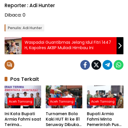
Reporter : Adi Hunter
Dibaca:
0
Penulis: Adi Hunter
Waspadai Guantibmas Jelang Idul Fitri 1447
H, Kapolres AKBP Muliadi Himbau Ini
Pos Terkait
Aceh Tamiang
Aceh Tamiang
Aceh Tamiang
Ini Kata Bupati
Turnamen Bola
Bupati Armia
Armia Fahmi saat
Kaki HUT RI ke 81
Fahmi Minta
Terima
Seruway Dibuka
Pemerintah Pusat