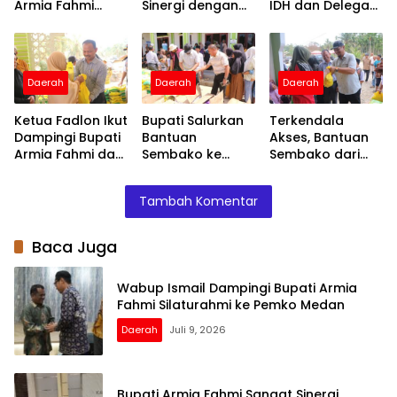
Armia Fahmi
Sinergi dengan
IDH dan Delegasi
Silaturahmi ke
Insan Pers, Ini
Belanda, Ini
Pemko Medan
Buktinya
Langkah
Pembahasannya
Daerah
Daerah
Daerah
Ketua Fadlon Ikut
Bupati Salurkan
Terkendala
Dampingi Bupati
Bantuan
Akses, Bantuan
Armia Fahmi dan
Sembako ke
Sembako dari
Serahkan
Sekerak, Plt.
Presiden
Bantuan untuk
Sekda Ikut
Prabowo Diantar
Tambah Komentar
Korban Banjir
Serahkan
Bupati Armia
kepada
Fahmi ke Sekerak
Masyarakat
Baca Juga
Wabup Ismail Dampingi Bupati Armia
Fahmi Silaturahmi ke Pemko Medan
Daerah
Juli 9, 2026
Bupati Armia Fahmi Sangat Sinergi