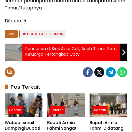
sumber pendapatan daerah untuk kabupaten Aceh
Timur,”tutupnya.
Dibaca:
5
Tag:
BUPATI ACEH TIMUR
Pencurian di Kios Azka Cell, Aceh Timur: Satu
Keluarga Tertangkap Cctv
Pos Terkait
Daerah
Daerah
Daerah
Wabup Ismail
Bupati Armia
Bupati Armia
Dampingi Bupati
Fahmi Sangat
Fahmi Didatangi