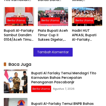
Bahas
Banjir Tahap II
Perjuangkan
Percepatan
Jadup Korban
Penanganan
Banjir Aceh Timur
Pascabanjir
Berita Utama
Berita Utama
Berita Utama
Bupati Al-Farlaky
Piala Bupati Aceh
Hadiri HUT
Sambut Dandim
Timur Cup II
APKASI, Bupati
0104/Aceh Timur
Sukses Digelar,
Al-Farlaky
yang Baru,
Darul Ihsan
Dorong
Tegaskan
Juara Lewat
Kolaborasi
Tambah Komentar
Komitmen
Drama Adu
Antar-Daerah
Kolaborasi
Penalti
Baca Juga
Bupati Al Farlaky Temui Mendagri Tito
Karnavian Bahas Percepatan
Penanganan Pascabanjir
Berita Utama
Agustus 7, 2026
Bupati Al-Farlaky Temui BNPB Bahas