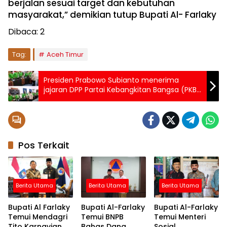
berjalan sesuai target dan kebutuhan
masyarakat,” demikian tutup Bupati Al- Farlaky
Dibaca:
2
Tag:
Aceh Timur
Presiden Prabowo Subianto menerima
jajaran DPP Partai Kebangkitan Bangsa (PKB)
di Istana Merdeka
Pos Terkait
Berita Utama
Berita Utama
Berita Utama
Bupati Al Farlaky
Bupati Al-Farlaky
Bupati Al-Farlaky
Temui Mendagri
Temui BNPB
Temui Menteri
Tito Karnavian
Bahas Dana
Sosial,