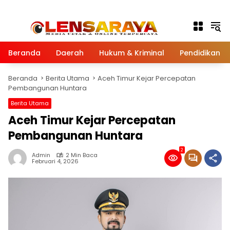
Langsung ke konten
Beranda
Daerah
Hukum & Kriminal
Pendidikan
Beranda
Berita Utama
Aceh Timur Kejar Percepatan
Pembangunan Huntara
Berita Utama
Aceh Timur Kejar Percepatan
Pembangunan Huntara
2
Admin
2 Min Baca
Februari 4, 2026