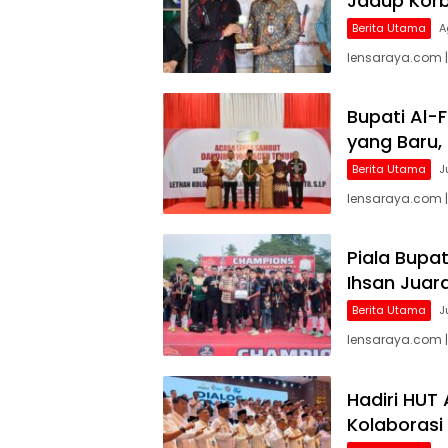
Jadup Korb
Berita Utama
A
lensaraya.com |
Bupati Al-
yang Baru,
Berita Utama
J
lensaraya.com 
Piala Bupat
Ihsan Juar
Berita Utama
J
lensaraya.com |
Hadiri HUT
Kolaborasi