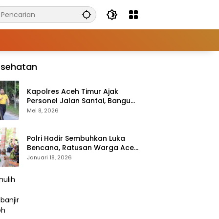
esehatan
Kapolres Aceh Timur Ajak
Personel Jalan Santai, Bangun
Semangat Sehat dan Solid
Mei 8, 2026
Polri Hadir Sembuhkan Luka
Bencana, Ratusan Warga Aceh
Tengah Terlayani Bakti
Januari 18, 2026
Kesehatan