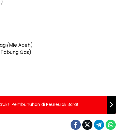
r)
)
agi/Mie Aceh)
n Tabung Gas)
truksi Pembunuhan di Peureulak Barat