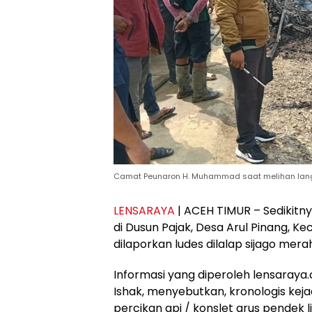
Camat Peunaron H. Muhammad saat melihan lang
LENSARAYA
| ACEH TIMUR – Sedikitn
di Dusun Pajak, Desa Arul Pinang, 
dilaporkan ludes dilalap sijago merah
Informasi yang diperoleh lensaray
Ishak, menyebutkan, kronologis kejad
percikan api / konslet arus pendek li