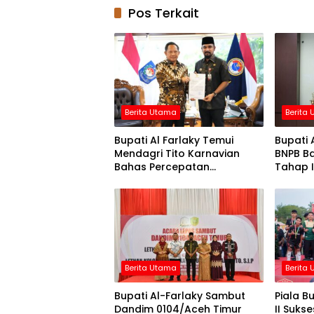
Pos Terkait
Berita Utama
Berita
Bupati Al Farlaky Temui
Bupati 
Mendagri Tito Karnavian
BNPB Ba
Bahas Percepatan
Tahap I
Penanganan Pascabanjir
Berita Utama
Berita
Bupati Al-Farlaky Sambut
Piala B
Dandim 0104/Aceh Timur
II Sukse