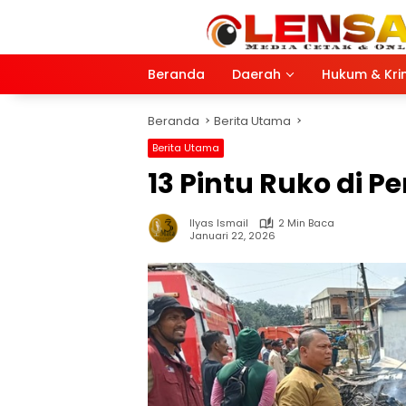
Langsung
ke
konten
Beranda
Daerah
Hukum & Kri
Beranda
Berita Utama
Berita Utama
13 Pintu Ruko di 
Ilyas Ismail
2 Min Baca
Januari 22, 2026