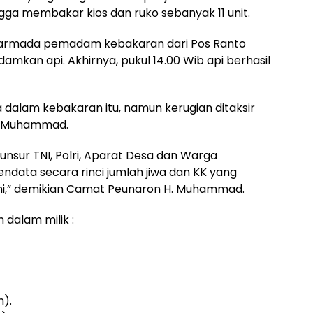
ga membakar kios dan ruko sebanyak 11 unit.
it armada pemadam kebakaran dari Pos Ranto
amkan api. Akhirnya, pukul 14.00 Wib api berhasil
wa dalam kebakaran itu, namun kerugian ditaksir
H. Muhammad.
nsur TNI, Polri, Aparat Desa dan Warga
endata secara rinci jumlah jiwa dan KK yang
ini,” demikian Camat Peunaron H. Muhammad.
 dalam milik :
).