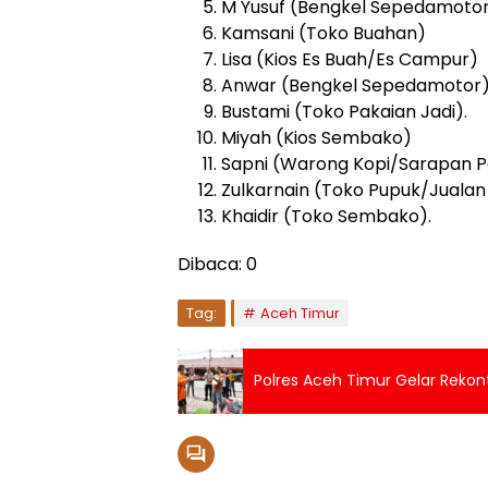
M Yusuf (Bengkel Sepedamoto
Kamsani (Toko Buahan)
Lisa (Kios Es Buah/Es Campur)
Anwar (Bengkel Sepedamotor
Bustami (Toko Pakaian Jadi).
Miyah (Kios Sembako)
Sapni (Warong Kopi/Sarapan P
Zulkarnain (Toko Pupuk/Juala
Khaidir (Toko Sembako).
Dibaca:
0
Tag:
Aceh Timur
Polres Aceh Timur Gelar Rekon