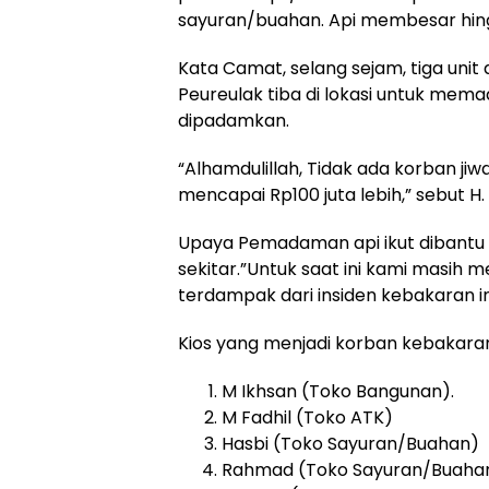
sayuran/buahan. Api membesar hing
Kata Camat, selang sejam, tiga un
Peureulak tiba di lokasi untuk memad
dipadamkan.
“Alhamdulillah, Tidak ada korban ji
mencapai Rp100 juta lebih,” sebut 
Upaya Pemadaman api ikut dibantu u
sekitar.”Untuk saat ini kami masih m
terdampak dari insiden kebakaran 
Kios yang menjadi korban kebakaran
M Ikhsan (Toko Bangunan).
M Fadhil (Toko ATK)
Hasbi (Toko Sayuran/Buahan)
Rahmad (Toko Sayuran/Buahan