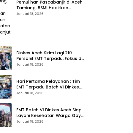
Pemulihan Pascabanjir di Aceh
Tamiang, BSMI Hadirkan
Layanan Kesehatan
Januari 18, 2026
Berkelanjutan
Dinkes Aceh Kirim Lagi 210
Personil EMT Terpadu, Fokus di
Tujuh Kabupaten
Januari 18, 2026
Hari Pertama Pelayanan : Tim
EMT Terpadu Batch VI Dinkes
Aceh Jangkau Wilayah
Januari 18, 2026
Terpencil dan Pengungsian
EMT Batch VI Dinkes Aceh Siap
Layani Kesehatan Warga Gayo
Lues, Ini Lokasi Yang Akan
Januari 18, 2026
Dikunjungi