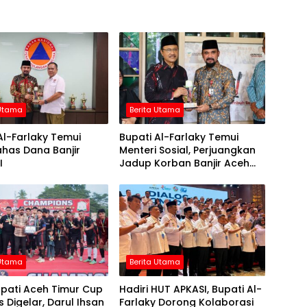
 Utama
Berita Utama
Al-Farlaky Temui
Bupati Al-Farlaky Temui
has Dana Banjir
Menteri Sosial, Perjuangkan
I
Jadup Korban Banjir Aceh
Timur
 Utama
Berita Utama
upati Aceh Timur Cup
Hadiri HUT APKASI, Bupati Al-
s Digelar, Darul Ihsan
Farlaky Dorong Kolaborasi