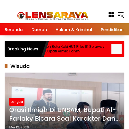
Langsung ke konten
Beranda
Daerah
Hukum & Kriminal
Pendidikan
Turnamen Bola Kaki HUT RI ke 81 Seruway
Bup
Breaking News
Dibuka Bupati Armia Fahmi
Pus
Tami
Wisuda
Langsa
Orasi Ilmiah Di UNSAM, Bupati Al-
Farlaky Bicara Soal Karakter Dan
Mental Tangguh
Mei 12, 2026