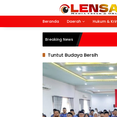
Langsung
ke
konten
Beranda
Daerah
Hukum & Kri
Breaking News
Tuntut Budaya Bersih