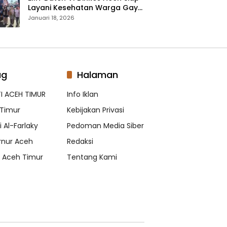
Layani Kesehatan Warga Gayo
Lues, Ini Lokasi Yang Akan
Januari 18, 2026
Dikunjungi
ag
Halaman
I ACEH TIMUR
Info Iklan
Timur
Kebijakan Privasi
 Al-Farlaky
Pedoman Media Siber
nur Aceh
Redaksi
s Aceh Timur
Tentang Kami