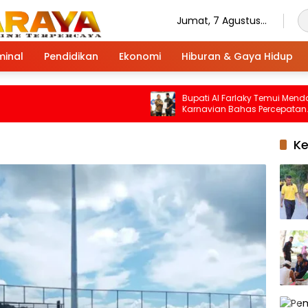
Jumat, 7 Agustus
2026
minal
Pendidikan
Ekonomi
Hiburan & Gaya Hidup
Bupati Al Farlaky Temui Mendagri Ti
Karnavian Bahas Percepatan
Penanganan Pascabanjir
K