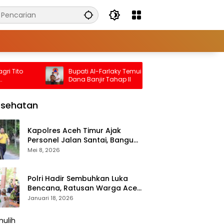
to
Bupati Al-Farlaky Temui BNPB Bahas
Babi
Dana Banjir Tahap II
Demi
esehatan
Kapolres Aceh Timur Ajak
Personel Jalan Santai, Bangun
Semangat Sehat dan Solid
Mei 8, 2026
Polri Hadir Sembuhkan Luka
Bencana, Ratusan Warga Aceh
Tengah Terlayani Bakti
Januari 18, 2026
Kesehatan