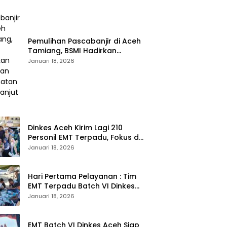
Pemulihan Pascabanjir di Aceh
Tamiang, BSMI Hadirkan
Layanan Kesehatan
Januari 18, 2026
Berkelanjutan
Dinkes Aceh Kirim Lagi 210
Personil EMT Terpadu, Fokus di
Tujuh Kabupaten
Januari 18, 2026
Hari Pertama Pelayanan : Tim
EMT Terpadu Batch VI Dinkes
Aceh Jangkau Wilayah
Januari 18, 2026
Terpencil dan Pengungsian
EMT Batch VI Dinkes Aceh Siap