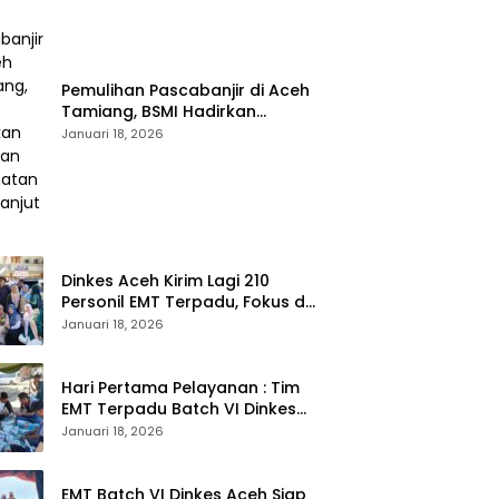
Pemulihan Pascabanjir di Aceh
Tamiang, BSMI Hadirkan
Layanan Kesehatan
Januari 18, 2026
Berkelanjutan
Dinkes Aceh Kirim Lagi 210
Personil EMT Terpadu, Fokus di
Tujuh Kabupaten
Januari 18, 2026
Hari Pertama Pelayanan : Tim
EMT Terpadu Batch VI Dinkes
Aceh Jangkau Wilayah
Januari 18, 2026
Terpencil dan Pengungsian
EMT Batch VI Dinkes Aceh Siap