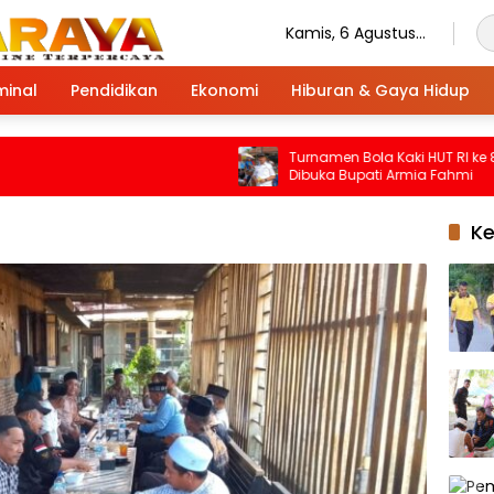
Kamis, 6 Agustus
2026
minal
Pendidikan
Ekonomi
Hiburan & Gaya Hidup
Turnamen Bola Kaki HUT RI ke 81 Ser
Dibuka Bupati Armia Fahmi
K