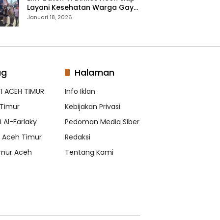
Layani Kesehatan Warga Gayo
Lues, Ini Lokasi Yang Akan
Januari 18, 2026
Dikunjungi
ag
Halaman
I ACEH TIMUR
Info Iklan
Timur
Kebijakan Privasi
 Al-Farlaky
Pedoman Media Siber
s Aceh Timur
Redaksi
nur Aceh
Tentang Kami