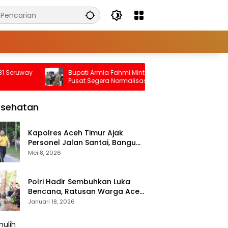
uway
Bupati Armia Fahmi Minta Pemerintah
Ini 
Pusat Segera Normalisasi Sungai
Impl
Tamiang, Cegah Banjir Terjadi Lagi
Untu
esehatan
Kapolres Aceh Timur Ajak
Personel Jalan Santai, Bangun
Semangat Sehat dan Solid
Mei 8, 2026
Polri Hadir Sembuhkan Luka
Bencana, Ratusan Warga Aceh
Tengah Terlayani Bakti
Januari 18, 2026
Kesehatan