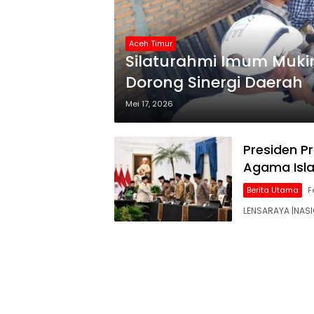
Aceh Timur
Silaturahmi Imum Muki
Dorong Sinergi Daerah
Mei 17, 2026
Presiden P
Agama Is
Berita Utama
F
LENSARAYA |NASI