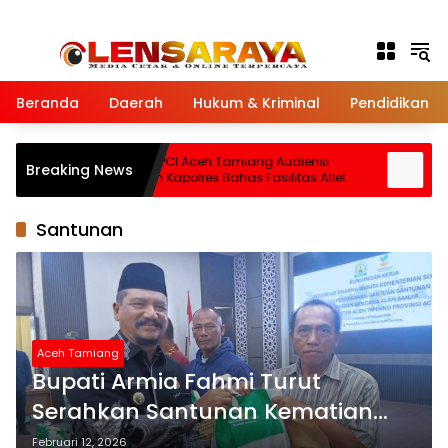
Langsung ke konten
Beranda
Daerah
Hukum & Kriminal
Pendidikan
ma
Ketua NPCI Aceh Tamiang Audiensi
Bupa
Breaking News
syari
dengan Kapolres Bahas Fasilitas Atlet
Kar
Disabilitas untuk Ini
Pen
Santunan
Aceh Tamiang
Bupati Armia Fahmi Turut
Serahkan Santunan Kematian
Korban Bencana Atam bersama
Februari 12, 2026