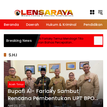
Langsung ke konten
Beranda
Daerah
Hukum & Kriminal
Pendidikan
i
Bupati Al Farlaky Temui Mendagri Tito
Bup
Breaking News
let
Karnavian Bahas Percepatan
Dan
Penanganan Pascabanjir
S.H.I
Aceh Timur
Bupati Al- Farlaky Sambut
Rencana Pembentukan UPT BPOM
di Aceh Timur
April 22, 2026