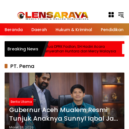
Langsung ke konten
Beranda
Daerah
Hukum & Kriminal
Pendidikan
 Pintu Air
Ketua DPRK Fadlon, SH Hadiri Acara
Breaking News
Penyerahan Huntara dari Mercy Malaysia
PT. Pema
Berita Utama
Gubernur Aceh Mualem Resmi
Tunjuk Anaknya Sunnyl Iqbal Jadi
Komisaris Utama PT. Pema Global
Maret 28, 2026