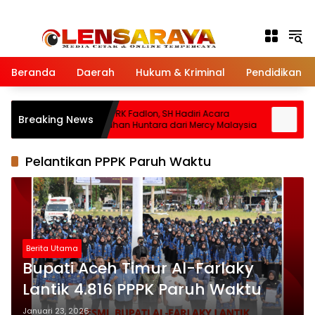
Langsung ke konten
Beranda
Daerah
Hukum & Kriminal
Pendidikan
u Air
Ketua DPRK Fadlon, SH Hadiri Acara
Bupa
Breaking News
Penyerahan Huntara dari Mercy Malaysia
PMI 
Laya
Pelantikan PPPK Paruh Waktu
Berita Utama
Bupati Aceh Timur Al-Farlaky
Lantik 4.816 PPPK Paruh Waktu
Januari 23, 2026