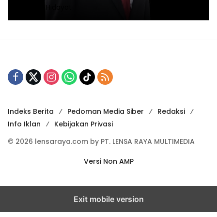
Rahmad Hidayat
Serentak di 23 Kabupaten/Kota
Indeks Berita
Pedoman Media Siber
Redaksi
Info Iklan
Kebijakan Privasi
© 2026 lensaraya.com by PT. LENSA RAYA MULTIMEDIA
Versi Non AMP
Exit mobile version