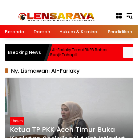
Langsung ke konten
Beranda
Daerah
Hukum & Kriminal
Pendidikan
Tito
Bupati Al-Farlaky Temui BNPB Bahas
Ba
Breaking News
Dana Banjir Tahap II
D
Ny. Lismawani Al-Farlaky
Umum
Ketua TP PKK Aceh Timur Buka