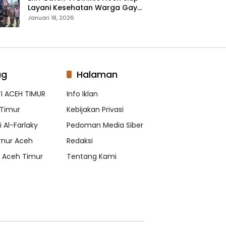
Layani Kesehatan Warga Gayo
Lues, Ini Lokasi Yang Akan
Januari 18, 2026
Dikunjungi
ag
Halaman
I ACEH TIMUR
Info Iklan
Timur
Kebijakan Privasi
 Al-Farlaky
Pedoman Media Siber
nur Aceh
Redaksi
s Aceh Timur
Tentang Kami