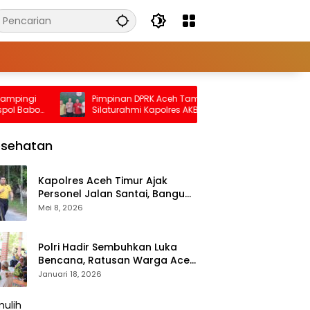
ngi
Pimpinan DPRK Aceh Tamiang Terima
Ketu
Babo
Silaturahmi Kapolres AKBP Robby Ansyari
deng
Disab
esehatan
Kapolres Aceh Timur Ajak
Personel Jalan Santai, Bangun
Semangat Sehat dan Solid
Mei 8, 2026
Polri Hadir Sembuhkan Luka
Bencana, Ratusan Warga Aceh
Tengah Terlayani Bakti
Januari 18, 2026
Kesehatan