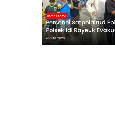
Berita Utama
Personel Satpolairud Po
Polsek Idi Rayeuk Evak
Gampong Jawa
April 10, 2026