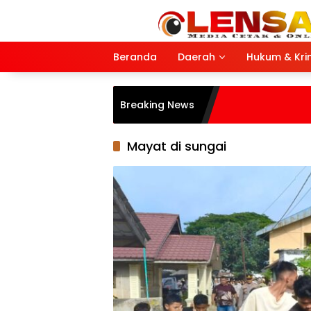
Langsung
ke
konten
Beranda
Daerah
Hukum & Kri
Breaking News
Mayat di sungai