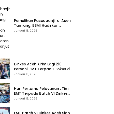
Pemulihan Pascabanjir di Aceh
Tamiang, BSMI Hadirkan
Layanan Kesehatan
Januari 18, 2026
Berkelanjutan
Dinkes Aceh Kirim Lagi 210
Personil EMT Terpadu, Fokus di
Tujuh Kabupaten
Januari 18, 2026
Hari Pertama Pelayanan : Tim
EMT Terpadu Batch VI Dinkes
Aceh Jangkau Wilayah
Januari 18, 2026
Terpencil dan Pengungsian
EMT Batch VI Dinkes Aceh Siap