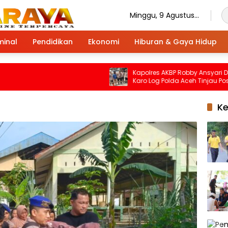
Minggu, 9 Agustus
2026
minal
Pendidikan
Ekonomi
Hiburan & Gaya Hidup
Kapolres AKBP Robby Ansyari Dampi
Karo Log Polda Aceh Tinjau Pospol 
dan Sumur Bor Bhayangkari Peduli
K