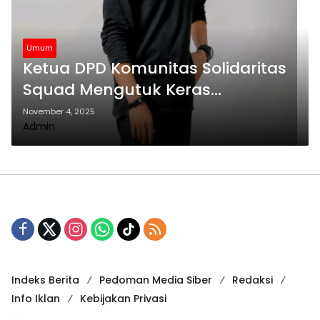
Umum
Ketua DPD Komunitas Solidaritas
Squad Mengutuk Keras
Pengeroyokan dan Pembunuhan
November 4, 2025
Admin
Pemuda Aceh di Sibolga
Indeks Berita
Pedoman Media Siber
Redaksi
Info Iklan
Kebijakan Privasi