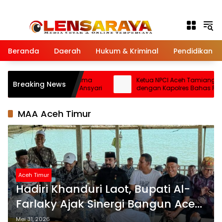
Langsung ke konten
Beranda
Daerah
Hukum & Kriminal
Pendidikan
 DPRK Aceh Tamiang Terima
Ketua NPCI Aceh Tamiang Aud
Breaking News
mi Kapolres AKBP Robby Ansyari
dengan Kapolres Bahas Fasilit
Disabilitas untuk Ini
MAA Aceh Timur
Aceh Timur
Hadiri Khanduri Laot, Bupati Al-
Farlaky Ajak Sinergi Bangun Aceh
Timur Berbasis Kearifan Lokal
Mei 31, 2026