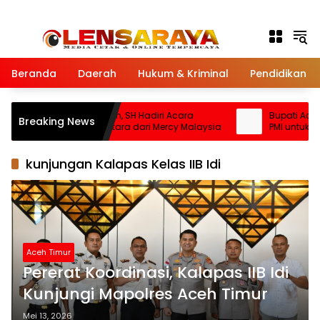
Langsung ke konten
Beranda
Daerah
Hukum & Kriminal
Pendidikan
Ketua DPRK Fadlon, SH Hadiri Acara
Bupati Aceh 
Breaking News
Penyerahan Huntara dari Mercy Malaysia
PMI untuk Per
Layanan Air B
kunjungan Kalapas Kelas IIB Idi
Aceh Timur
Pererat Koordinasi, Kalapas IIB Idi
Kunjungi Mapolres Aceh Timur
Mei 13, 2026