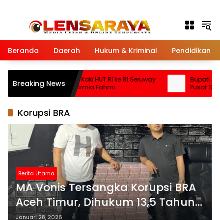
Langsung ke konten
Beranda
Daerah
Hukum & Kriminal
Pendidikan
Turnamen Bola Kaki HUT RI ke 81 Seruway
Bupati Armi
Breaking News
Dibuka Bupati Armia Fahmi
Pusat Seger
Tamiang, Ce
Korupsi BRA
Berita Utama
MA Vonis Tersangka Korupsi BRA
Aceh Timur, Dihukum 13,5 Tahun
Penjara
Januari 28, 2026