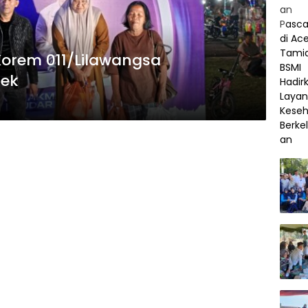
orem 011/Lilawangsa
gek