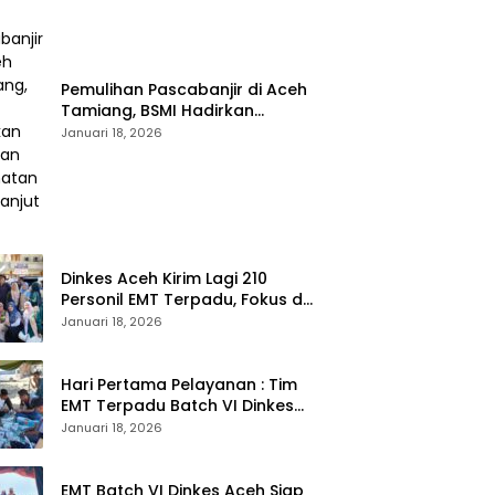
Pemulihan Pascabanjir di Aceh
Tamiang, BSMI Hadirkan
Layanan Kesehatan
Januari 18, 2026
Berkelanjutan
Dinkes Aceh Kirim Lagi 210
Personil EMT Terpadu, Fokus di
Tujuh Kabupaten
Januari 18, 2026
Hari Pertama Pelayanan : Tim
EMT Terpadu Batch VI Dinkes
Aceh Jangkau Wilayah
Januari 18, 2026
Terpencil dan Pengungsian
EMT Batch VI Dinkes Aceh Siap