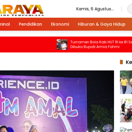
Kamis, 6 Agustus
2026
minal
Pendidikan
Ekonomi
Hiburan & Gaya Hidup
Turnamen Bola Kaki HUT RI ke 81 Seruwa
Dibuka Bupati Armia Fahmi
K