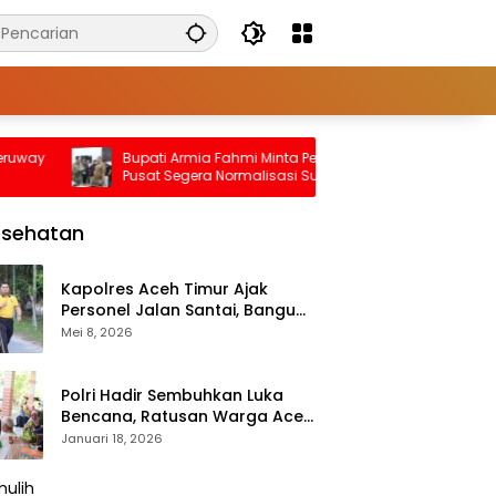
y
Bupati Armia Fahmi Minta Pemerintah
Ini Giat
Pusat Segera Normalisasi Sungai
Implemen
Tamiang, Cegah Banjir Terjadi Lagi
Untuk Ma
esehatan
Kapolres Aceh Timur Ajak
Personel Jalan Santai, Bangun
Semangat Sehat dan Solid
Mei 8, 2026
Polri Hadir Sembuhkan Luka
Bencana, Ratusan Warga Aceh
Tengah Terlayani Bakti
Januari 18, 2026
Kesehatan