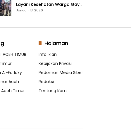
Layani Kesehatan Warga Gayo
Lues, Ini Lokasi Yang Akan
Januari 18, 2026
Dikunjungi
ag
Halaman
I ACEH TIMUR
Info Iklan
Timur
Kebijakan Privasi
 Al-Farlaky
Pedoman Media Siber
nur Aceh
Redaksi
s Aceh Timur
Tentang Kami