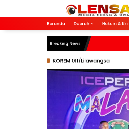
Langsung
ke
konten
Beranda
Daerah
Hukum & Kri
Breaking News
KOREM 011/Lilawangsa