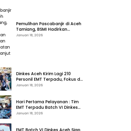
Pemulihan Pascabanjir di Aceh
Tamiang, BSMI Hadirkan
Layanan Kesehatan
Januari 18, 2026
Berkelanjutan
Dinkes Aceh Kirim Lagi 210
Personil EMT Terpadu, Fokus di
Tujuh Kabupaten
Januari 18, 2026
Hari Pertama Pelayanan : Tim
EMT Terpadu Batch VI Dinkes
Aceh Jangkau Wilayah
Januari 18, 2026
Terpencil dan Pengungsian
EMT Batch VI Dinkes Aceh Siap