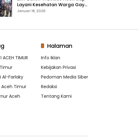
Layani Kesehatan Warga Gayo
Lues, Ini Lokasi Yang Akan
Januari 18, 2026
Dikunjungi
ag
Halaman
I ACEH TIMUR
Info Iklan
Timur
Kebijakan Privasi
 Al-Farlaky
Pedoman Media Siber
s Aceh Timur
Redaksi
nur Aceh
Tentang Kami