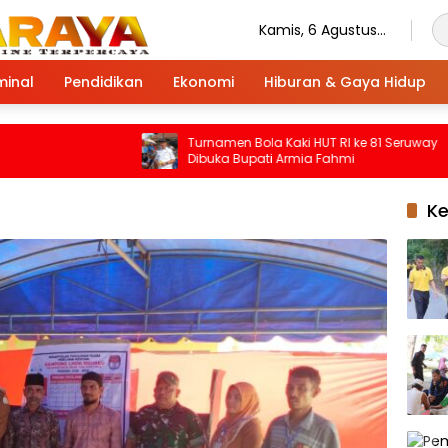
Kamis, 6 Agustus
2026
minal
Pendidikan
Ekonomi
Hiburan & Gaya Hidup
Turnamen Bola Kaki HUT RI ke 81 Seruway
Dibuka Bupati Armia Fahmi
K