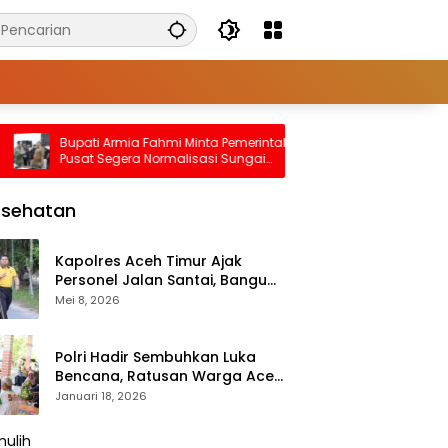
Bupati Armia Fahmi Minta Pemerintah
Ini Giat Satlanta
Pusat Segera Normalisasi Sungai
Implementasi Pro
Tamiang, Cegah Banjir Terjadi Lagi
Untuk Masyarakat
esehatan
Kapolres Aceh Timur Ajak
Personel Jalan Santai, Bangun
Semangat Sehat dan Solid
Mei 8, 2026
Polri Hadir Sembuhkan Luka
Bencana, Ratusan Warga Aceh
Tengah Terlayani Bakti
Januari 18, 2026
Kesehatan