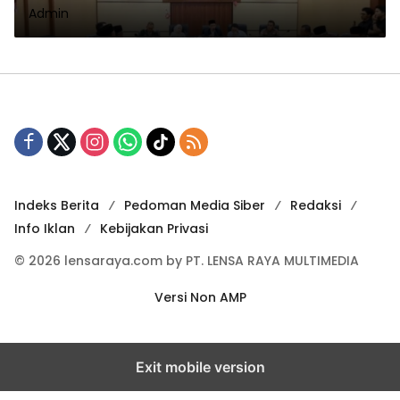
Admin
1447 H Dan Pembahasan isu
Aktual
Indeks Berita
Pedoman Media Siber
Redaksi
Info Iklan
Kebijakan Privasi
© 2026 lensaraya.com by PT. LENSA RAYA MULTIMEDIA
Versi Non AMP
Exit mobile version