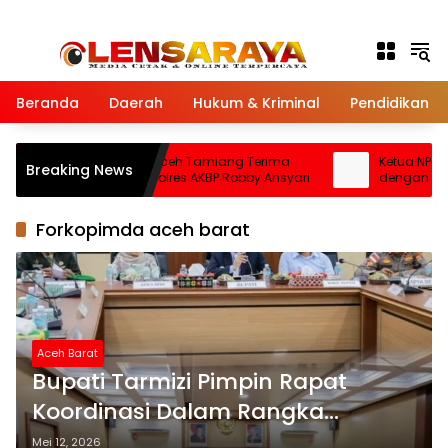
Langsung ke konten
Beranda
Daerah
Hukum & Kriminal
Pendidikan
Pimpinan DPRK Aceh Tamiang Terima
Ketua NPCI A
Breaking News
Silaturahmi Kapolres AKBP Robby Ansyari
dengan Kapolr
Disabilitas un
Forkopimda aceh barat
Aceh Barat
Bupati Tarmizi Pimpin Rapat
Koordinasi Dalam Rangka
Menyambut Hari Raya Idul Adha
Mei 12, 2026