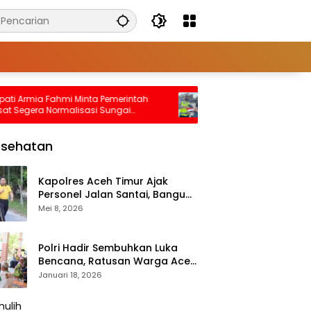
rmia Fahmi Minta Pemerintah
Ini Giat Satlantas Aceh Tami
gera Normalisasi Sungai
Implementasi Program Polan
 Cegah Banjir Terjadi Lagi
Untuk Masyarakat
esehatan
Kapolres Aceh Timur Ajak
Personel Jalan Santai, Bangun
Semangat Sehat dan Solid
Mei 8, 2026
Polri Hadir Sembuhkan Luka
Bencana, Ratusan Warga Aceh
Tengah Terlayani Bakti
Januari 18, 2026
Kesehatan