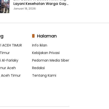
Layani Kesehatan Warga Gayo
Lues, Ini Lokasi Yang Akan
Januari 18, 2026
Dikunjungi
ag
Halaman
I ACEH TIMUR
Info Iklan
Timur
Kebijakan Privasi
 Al-Farlaky
Pedoman Media Siber
nur Aceh
Redaksi
s Aceh Timur
Tentang Kami