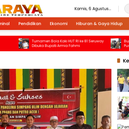
Kamis, 6 Agustus
2026
minal
Pendidikan
Ekonomi
Hiburan & Gaya Hidup
Turnamen Bola Kaki HUT RI ke 81 Seruway
Bupati A
Dibuka Bupati Armia Fahmi
Pusat Se
Tamiang,
K