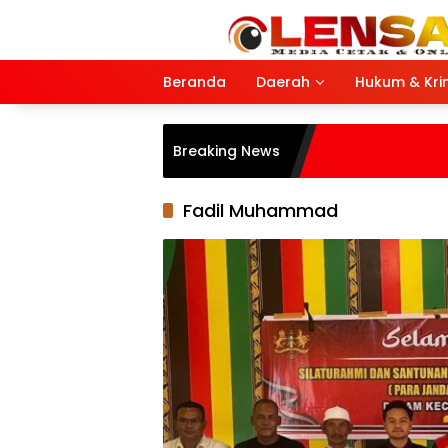
Langsung
ke
konten
Beranda
Daerah
Hukum & Kri
Breaking News
Fadil Muhammad