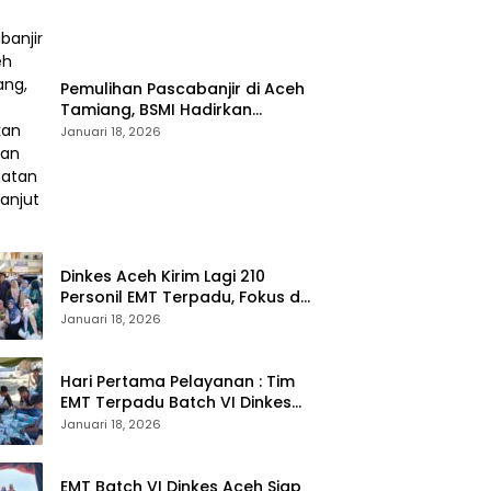
Pemulihan Pascabanjir di Aceh
Tamiang, BSMI Hadirkan
Layanan Kesehatan
Januari 18, 2026
Berkelanjutan
Dinkes Aceh Kirim Lagi 210
Personil EMT Terpadu, Fokus di
Tujuh Kabupaten
Januari 18, 2026
Hari Pertama Pelayanan : Tim
EMT Terpadu Batch VI Dinkes
Aceh Jangkau Wilayah
Januari 18, 2026
Terpencil dan Pengungsian
EMT Batch VI Dinkes Aceh Siap