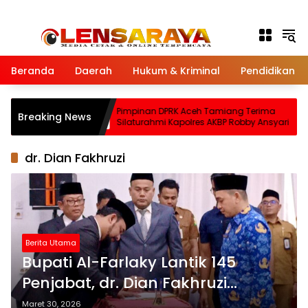
Langsung ke konten
Beranda
Daerah
Hukum & Kriminal
Pendidikan
ari Dampingi
Pimpinan DPRK Aceh Tamiang Terima
Breaking News
u Pospol Babo
Silaturahmi Kapolres AKBP Robby Ansyari
i Peduli
dr. Dian Fakhruzi
Berita Utama
Bupati Al-Farlaky Lantik 145
Penjabat, dr. Dian Fakhruzi
Sebagai Kepala Bidang
Maret 30, 2026