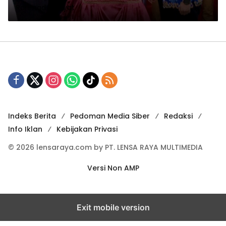
Rahmad Hidayat
Penunjang Medis RSUD SAAS
Peureulak
Indeks Berita
Pedoman Media Siber
Redaksi
Info Iklan
Kebijakan Privasi
© 2026 lensaraya.com by PT. LENSA RAYA MULTIMEDIA
Versi Non AMP
Exit mobile version