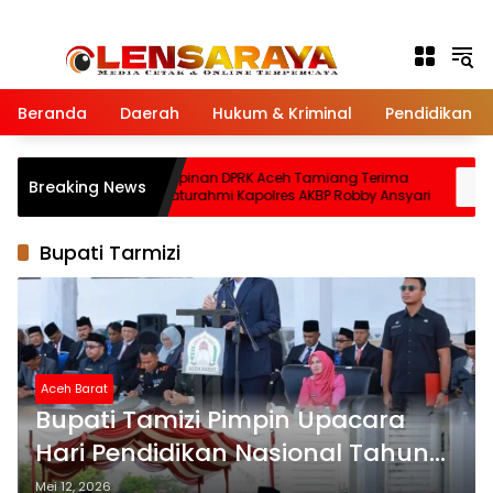
Langsung ke konten
Beranda
Daerah
Hukum & Kriminal
Pendidikan
ampingi
Pimpinan DPRK Aceh Tamiang Terima
Breaking News
pol Babo
Silaturahmi Kapolres AKBP Robby Ansyari
duli
Bupati Tarmizi
Aceh Barat
Bupati Tamizi Pimpin Upacara
Hari Pendidikan Nasional Tahun
2026
Mei 12, 2026