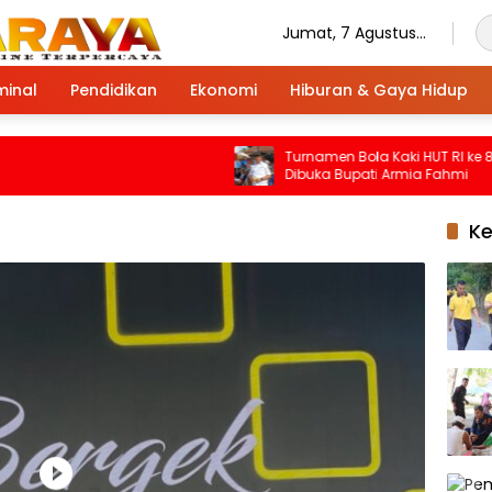
Jumat, 7 Agustus
2026
minal
Pendidikan
Ekonomi
Hiburan & Gaya Hidup
Turnamen Bola Kaki HUT RI ke 81 S
Dibuka Bupati Armia Fahmi
K