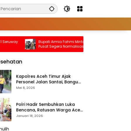
eruway
Bupati Armia Fahmi Minta Pemerintah
Ini
Pusat Segera Normalisasi Sungai
Imp
Tamiang, Cegah Banjir Terjadi Lagi
Unt
esehatan
Kapolres Aceh Timur Ajak
Personel Jalan Santai, Bangun
Semangat Sehat dan Solid
Mei 8, 2026
Polri Hadir Sembuhkan Luka
Bencana, Ratusan Warga Aceh
Tengah Terlayani Bakti
Januari 18, 2026
Kesehatan