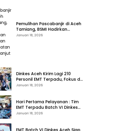
Pemulihan Pascabanjir di Aceh
Tamiang, BSMI Hadirkan
Layanan Kesehatan
Januari 18, 2026
Berkelanjutan
Dinkes Aceh Kirim Lagi 210
Personil EMT Terpadu, Fokus di
Tujuh Kabupaten
Januari 18, 2026
Hari Pertama Pelayanan : Tim
EMT Terpadu Batch VI Dinkes
Aceh Jangkau Wilayah
Januari 18, 2026
Terpencil dan Pengungsian
EMT Batch VI Dinkes Aceh Siap