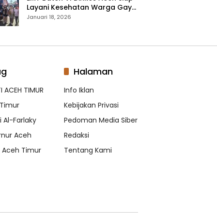
Layani Kesehatan Warga Gayo
Lues, Ini Lokasi Yang Akan
Januari 18, 2026
Dikunjungi
ag
Halaman
I ACEH TIMUR
Info Iklan
Timur
Kebijakan Privasi
 Al-Farlaky
Pedoman Media Siber
nur Aceh
Redaksi
s Aceh Timur
Tentang Kami