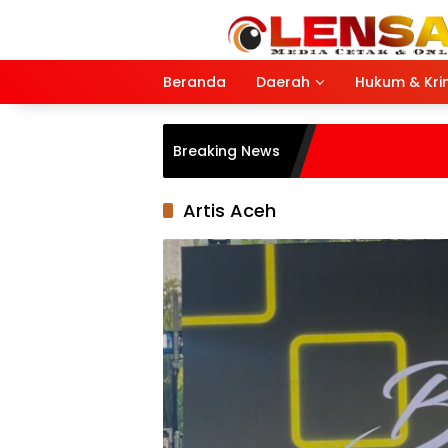
Langsung
ke
konten
Beranda
Daerah
Hukum & Kri
Breaking News
Artis Aceh