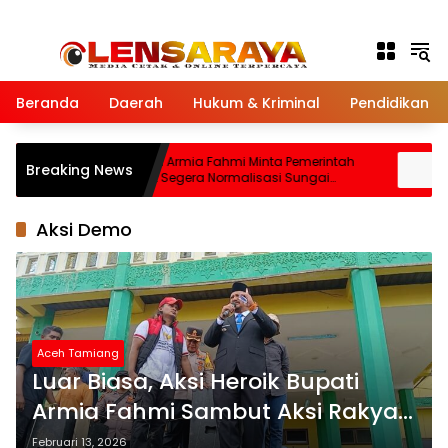
Langsung ke konten
Beranda
Daerah
Hukum & Kriminal
Pendidikan
Seruway
Bupati Armia Fahmi Minta Pemerintah
In
Breaking News
Pusat Segera Normalisasi Sungai
Im
Tamiang, Cegah Banjir Terjadi Lagi
Un
Aksi Demo
Aceh Tamiang
Luar Biasa, Aksi Heroik Bupati
Armia Fahmi Sambut Aksi Rakyat,
Fadlon dan AKBP Muliadi Ikut
Februari 13, 2026