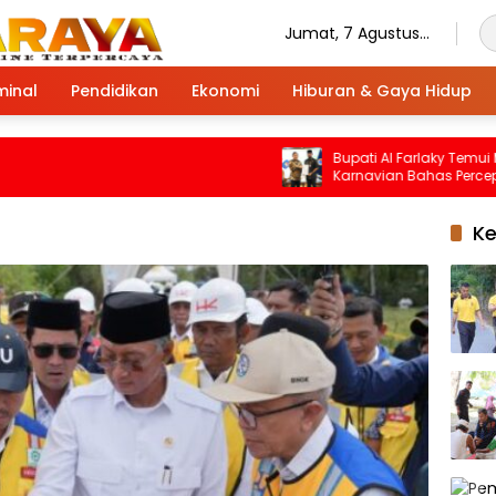
Jumat, 7 Agustus
2026
minal
Pendidikan
Ekonomi
Hiburan & Gaya Hidup
Bupati Al Farlaky Temui Mendag
Karnavian Bahas Percepatan
Penanganan Pascabanjir
K