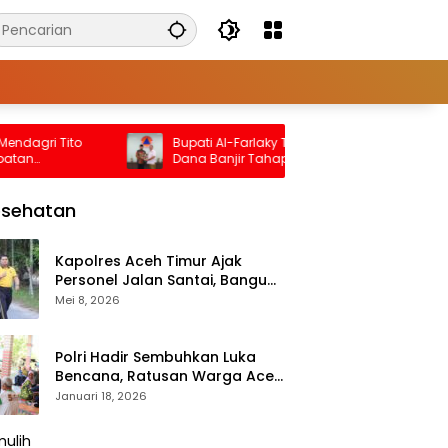
ri Tito
Bupati Al-Farlaky Temui BNPB Bahas
Dana Banjir Tahap II
esehatan
Kapolres Aceh Timur Ajak
Personel Jalan Santai, Bangun
Semangat Sehat dan Solid
Mei 8, 2026
Polri Hadir Sembuhkan Luka
Bencana, Ratusan Warga Aceh
Tengah Terlayani Bakti
Januari 18, 2026
Kesehatan