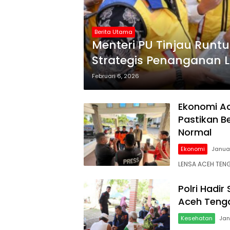
Berita Utama
Menteri PU Tinjau Runt
Strategis Penanganan L
Februari 6, 2026
Ekonomi Ac
Pastikan B
Normal
Ekonomi
Januar
LENSA ACEH TENG
Polri Hadi
Aceh Tenga
Kesehatan
Jan