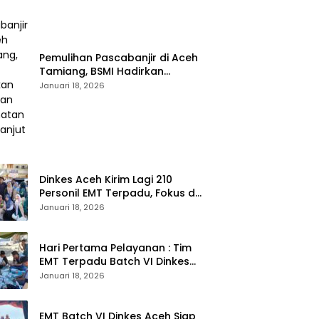
Pemulihan Pascabanjir di Aceh
Tamiang, BSMI Hadirkan
Layanan Kesehatan
Januari 18, 2026
Berkelanjutan
Dinkes Aceh Kirim Lagi 210
Personil EMT Terpadu, Fokus di
Tujuh Kabupaten
Januari 18, 2026
Hari Pertama Pelayanan : Tim
EMT Terpadu Batch VI Dinkes
Aceh Jangkau Wilayah
Januari 18, 2026
Terpencil dan Pengungsian
EMT Batch VI Dinkes Aceh Siap