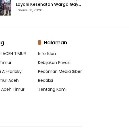
Layani Kesehatan Warga Gayo
Lues, Ini Lokasi Yang Akan
Januari 18, 2026
Dikunjungi
ag
Halaman
I ACEH TIMUR
Info Iklan
Timur
Kebijakan Privasi
 Al-Farlaky
Pedoman Media Siber
nur Aceh
Redaksi
s Aceh Timur
Tentang Kami